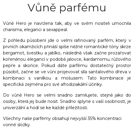
Vůně parfému
Vůně Hero je navržena tak, aby ve svém nositeli umocnila
charisma, eleganci a sexappeal.
Z pohledu působení jde o velmi rafinovaný parfém, který v
prvních okamžicích přináší spíše něžné romantické tóny skrze
bergamot, švestku a jablko, následně však začne prozařovat
kořeněnou elegancí v podobě jalovce, kardamomu, růžového
pepře a skořice. Pokud dáte parfému dostatečný prostor
působit, začne se ve vůni projevovat síla santalového dřeva v
kombinaci s vanilkou a mošusem. Tato kombinace je
specifická zejména pro své afrodiziakální účinky.
Do vůně Hero se velmi snadno zamilujete, stejně jako do
osoby, která jej bude nosit. Snadno splyne s vaší osobností, je
univerzální a hodí se ke každé příležitosti.
Všechny naše parfémy obsahují nejvyšší 35% koncentraci
vonné složky.