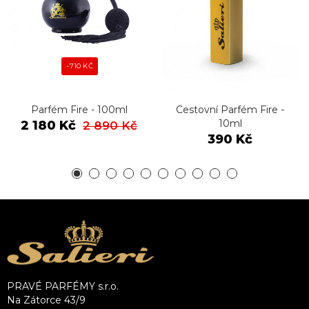
-710 KČ
Parfém Fire - 100ml
Cestovní Parfém Fire -
10ml
2 180 Kč
2 890 Kč
390 Kč
PRAVÉ PARFÉMY s.r.o.
Na Zátorce 43/9