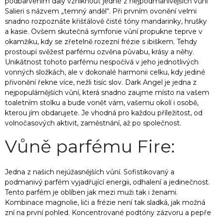
podbarvením daly vzniknout jedné z nejpodmanivějších vůní
Salieri s názvem „temný anděl“. Při prvním ovonění velmi
snadno rozpoznáte křišťálově čisté tóny mandarinky, hrušky
a kasie. Ovšem skutečná symfonie vůní propukne teprve v
okamžiku, kdy se zřetelně rozezní frézie s ibiškem. Tehdy
prostoupí svěžest parfému ozvěna půvabu, krásy a něhy.
Unikátnost tohoto parfému nespočívá v jeho jednotlivých
vonných složkách, ale v dokonalé harmonii celku, kdy jediné
přivonění řekne více, nežli tisíc slov. Dark Angel je jedna z
nejpopulárnějších vůní, která snadno zaujme místo na vašem
toaletním stolku a bude vonět vám, vašemu okolí i osobě,
kterou jím obdarujete. Je vhodná pro každou příležitost, od
volnočasových aktivit, zaměstnání, až po společnost.
Vůně parfému Fire:
Jedna z našich nejúžasnějších vůní. Sofistikovaný a
podmanivý parfém vyjadřující energii, odhalení a jedinečnost.
Tento parfém je oblíben jak mezi muži tak i ženami.
Kombinace magnolie, liči a frézie není tak sladká, jak možná
zní na první pohled. Koncentrované podtóny zázvoru a pepře