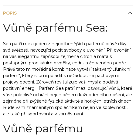
POPIS
Vůně parfému Sea:
Sea patří mezi jeden z nejoblíbenějších parfémů právě díky
své svěžesti, navozující pocit svobody a uvolnění. Při ovonění
na vás elegantně zapůsobí zejména citron a máta s
postupným pronikáním pivoňky, cedru a červeného pepře.
Právě tato mimořádná kombinace vytváří takzvaný „funkční
parfém“, který si umí poradit s nežádoucími pachovými
projevy pocení. Zároveň revitalizuje vaši mysl a dodává
pozitivní energii. Parfém Sea patří mezi osvěžující vůně, které
vás spolehlivě ochrání nejen během každodenního nošení, ale
zejména při zvýšené fyzické aktivitě a horkých letních dnech.
Bude vám znamenitým společníkem nejen ve společnosti,
ale také při sportování a v zaměstnání.
Vůně parfému