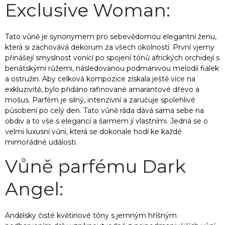
Exclusive Woman:
Tato vůně je synonymem pro sebevědomou elegantní ženu,
která si zachovává dekorum za všech okolností. První vjemy
přinášejí smyslnost vonící po spojení tónů afrických orchidejí s
benátskými růžemi, následovanou podmanivou melodií fialek
a ostružin. Aby celková kompozice získala ještě více na
exkluzivitě, bylo přidáno rafinované amarantové dřevo a
mošus. Parfém je silný, intenzivní a zaručuje spolehlivé
působení po celý den. Tato vůně ráda dává sama sebe na
obdiv a to vše s elegancí a šarmem jí vlastními. Jedná se o
velmi luxusní vůni, která se dokonale hodí ke každé
mimořádné události.
Vůně parfému Dark
Angel:
Andělsky čisté květinové tóny s jemným hříšným