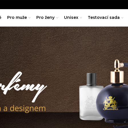
ě
Pro muže
Pro ženy
Unisex
Testovací sada