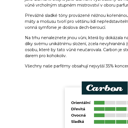
vůně vrcholným stupněm mistrovství v oboru parfu
Převážně sladké tóny provázené něžnou kořeněnou
máty a mošusu tvoří pro většinu lidí nepředstavitel
vonná symfonie je doslova dech-beroucí.
Na trhu nenaleznete jinou vůni, která by dokázala n
díky svému unikátnímu složení, zcela nevyhraněná (u
osobu, které by tato vůně neučarovala. Carbon je s
darem pro kohokoliv.
Všechny naše parfémy obsahují nejvyšší 35% koncen