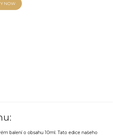
UY NOW
mu:
vém balení o obsahu 10ml. Tato edice našeho