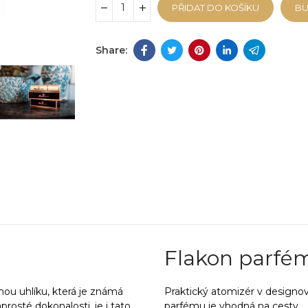
PŘIDAT DO KOŠÍKU
B
Flakon parfé
mou uhlíku, která je známá
Praktický atomizér v designo
rosté dokonalosti, je i tato
parfému je vhodná na cesty.