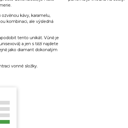
merie.
 ozvěnou kávy, karamelu,
nou kombinaci, ale výsledná
apodobit tento unikát. Vůně je
nisexová) a jen s těží najdete
tejně jako diamant dokonalým
traci vonné složky.