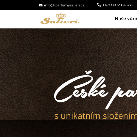
+420 602 114 655
info@parfemysalieri.cz
Naše vůn