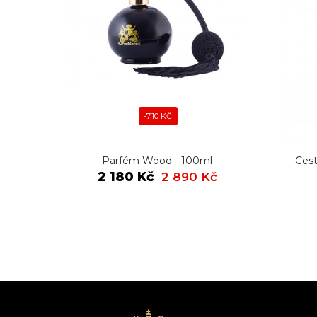
-710 KČ
Parfém Wood - 100ml
Cest
2 180 Kč
2 890 Kč