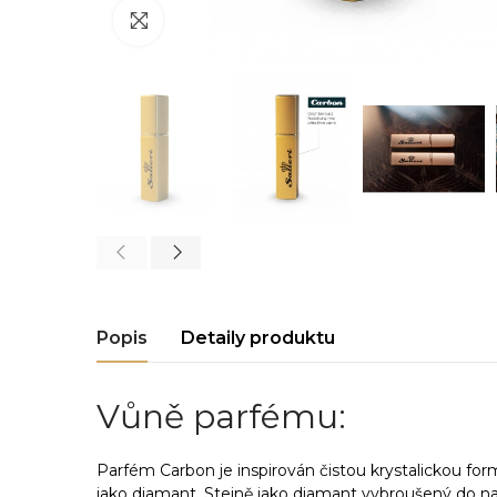
Click to enlarge
Popis
Detaily produktu
Vůně parfému:
Parfém Carbon je inspirován čistou krystalickou for
jako diamant. Stejně jako diamant vybroušený do nap