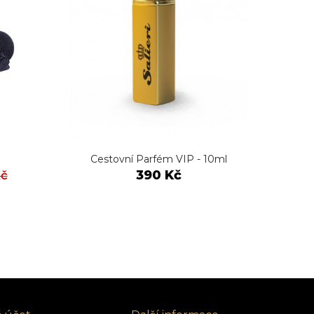
Cestovní Parfém VIP - 10ml
Ces
390 Kč
Kč