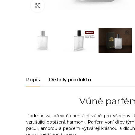
Click to enlarge
Popis
Detaily produktu
Vůně parfé
Podmanivá, dřevitě-orientální vůně pro všechny, k
vzrušující potěšení, harmonii. Parfém voní dřevitým
pačuli, ambrou a pepřem vytvářejí krásnou a dlouhot
neexistují žádné hranice.