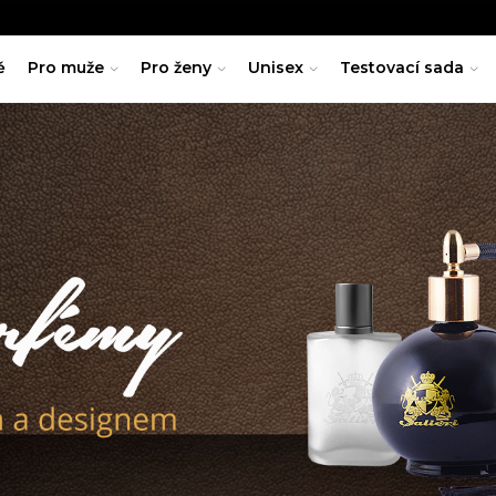
ě
Pro muže
Pro ženy
Unisex
Testovací sada