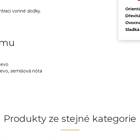
traci vonné složky.
ému
řevo
řevo, semišová nóta
Produkty ze stejné kategorie