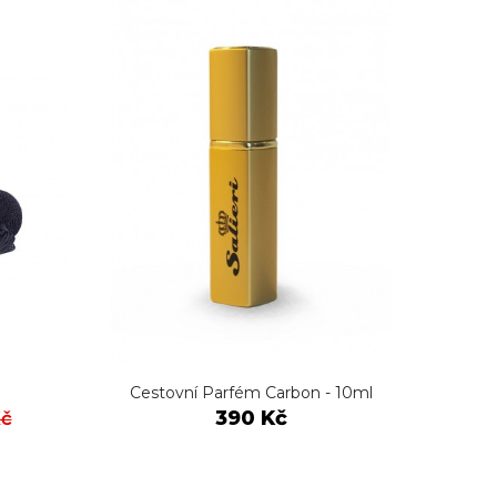
Cestovní Parfém Carbon - 10ml
Ce
390 Kč
Kč