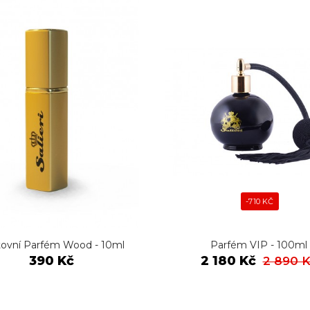
-710 KČ
ovní Parfém Wood - 10ml
Parfém VIP - 100ml
390 Kč
2 180 Kč
2 890 