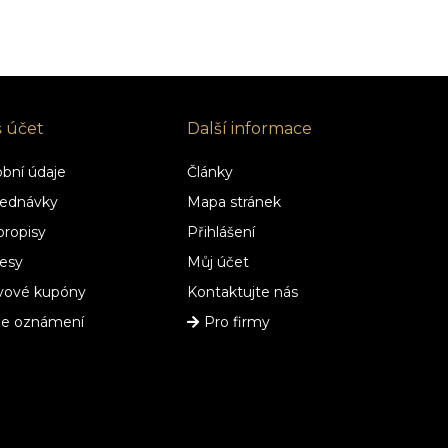
š účet
Další informace
bní údaje
Články
ednávky
Mapa stránek
ropisy
Přihlášení
esy
Můj účet
vové kupóny
Kontaktujte nás
je oznámení
Pro firmy