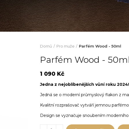
Domů
Pro muže
Parfém Wood - 50ml
Parfém Wood - 50m
1 090 Kč
Jedna z nejoblíbenějších vůní roku 2024
Jedná se o moderní průmyslový flakon z mat
Kvalitní rozprašovač vytváří jemnou parfémo
Design se vyznačuje snoubením moderního mi