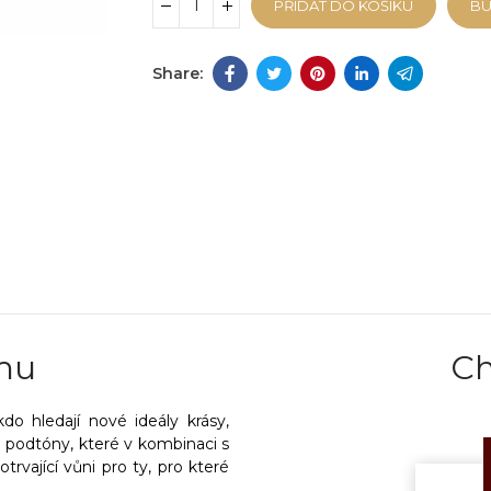
PŘIDAT DO KOŠÍKU
B
mu
Ch
do hledají nové ideály krásy,
i podtóny, které v kombinaci s
rvající vůni pro ty, pro které