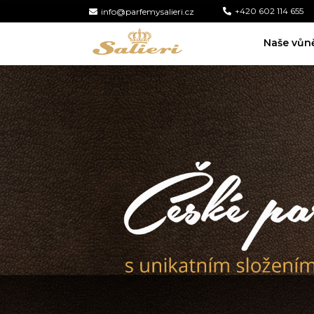
+420 602 114 655
info@parfemysalieri.cz
Naše vůn