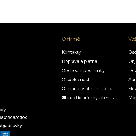
O firmě
Vá
Kontakty
Oso
Doprava a platba
Obj
Obchodní podmínky
Dob
O společnosti
Adr
Ochrana osobních údajů
Sle
info@parfemysalieri.cz
Mo
ody
95801509/0300
 objednávky