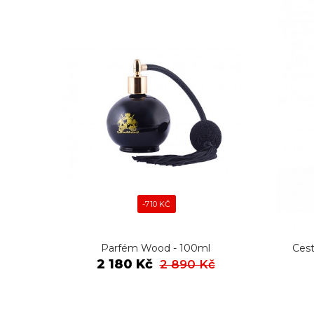
-710 KČ
Parfém Wood - 100ml
Cest
2 180 Kč
2 890 Kč