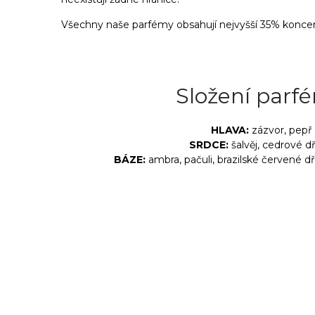
Všechny naše parfémy obsahují nejvyšší 35% koncen
Složení parf
HLAVA:
zázvor, pepř
SRDCE:
šalvěj, cedrové d
BÁZE:
ambra, pačuli, brazilské červené d