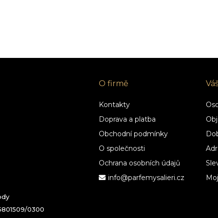
O firmě
Vá
Kontakty
Oso
Doprava a platba
Obj
Obchodní podmínky
Dob
O společnosti
Adr
Ochrana osobních údajů
Sle
info@parfemysalieri.cz
Mo
ody
95801509/0300