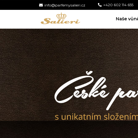
+420 602 114 655
info@parfemysalieri.cz
Naše vůn