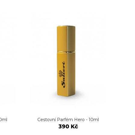
10ml
Cestovní Parfém Hero - 10ml
Ce
390 Kč